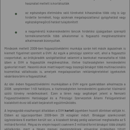
használat mellett is korlátozták
az egészséges életmódra való törekvést kihasználva több cég is úgy
hirdette termékét, hogy azoknak megalapozatlanul gyógyhatást vagy
egészségmegőrző hatást tulajdonított
a nagyméretű kiskereskedelmi láncok hirdetési újságjaiban szereplő
termékismertetők több alkalommal is fogyasztó megtévesztésére
alkalmasnak bizonyultak.
Mindezek mellett 2009-ben fogyasztóvédelmi munkája során két másik ágazatnak is
kiemelt figyelmet szentelt a GVH. Az egyik a pénzügyi szektor volt, ahol a fogyasztói
csoportokat, az örökjáradék szolgáltatókat valamint a bankokat marasztalta el több
ízben a GVH a fogyasztók megtévesztése, illetve tisztességtelen kereskedelmi
gyakorlat miatt. Hasonló okok miatt kapott nagy összegű bírságot több multinacionális
kozmetikai vállalkozás is, amelyek megalapozatlan reklámígéretekkel igyekeztek
vásárlásra bírni a fogyasztókat.
Az idei évben fogyasztóvédelmi munkájában a GVH egyre gyakrabban alkalmazza a
2008. szeptember 1-től hatályos, a tisztességtelen kereskedelmi gyakorlat tilalmáról
szóló törvény rendelkezéseit. Ezen a téren nagy segítséget jelent a Nemzeti
Fogyasztóvédelmi Hatósággal és a Pénzügyi Szervezetek Állami Felügyeletével
kialakított és ez idő alatt bejáratott együttműködés.
A legnagyobb visszhangot általában a GVH
kartell
ügyekben hozott döntései váltják ki.
Ebben az ügycsoportban 2009-ben 29 vizsgálat indult. Bírsággal szankcionált
ügylezárásra 6 esetben került sor, a kiszabott bírság pedig valamivel meghaladta az 5
milliárd forintot. Még az év elején kapott csaknem 3 milliárd forint bírságot több útépítő
vállalkozás, mert a Heves megyei megrendelések elnyerése érdekében tiltott