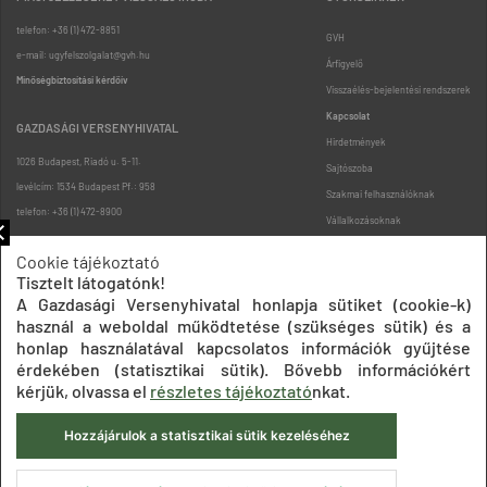
telefon: +36 (1) 472-8851
GVH
e-mail: ugyfelszolgalat@gvh.hu
Árfigyelő
Minőségbiztosítási kérdőív
Visszaélés-bejelentési rendszerek
Kapcsolat
GAZDASÁGI VERSENYHIVATAL
Hirdetmények
1026 Budapest, Riadó u. 5-11.
Sajtószoba
levélcím: 1534 Budapest Pf.: 958
Szakmai felhasználóknak
telefon: +36 (1) 472-8900
Vállalkozásoknak
Fogyasztóknak
Cookie tájékoztató
Podcast
Tisztelt látogatónk!
Oldaltérkép
A Gazdasági Versenyhivatal honlapja sütiket (cookie-k)
használ a weboldal működtetése (szükséges sütik) és a
honlap használatával kapcsolatos információk gyűjtése
érdekében (statisztikai sütik). Bővebb információkért
kérjük, olvassa el
részletes tájékoztató
nkat.
Hozzájárulok a statisztikai sütik kezeléséhez
Impresszum
Adatkezelési tájékoztatók
Akadálymentesítési nyilatkozat
Közadatkereső
Süti beállítások
ÁSZF