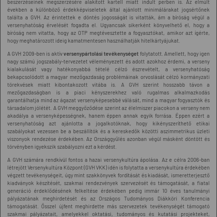
beszerzéseinek megszerzésére alakított kartell miatt indult perben is. Az elmúlt
években a különböző érdekképviseletek által ajánlott minimálárakat jogsértőnek
találta a GVH. Az érintettek e döntés jogosságát is vitatták, ám a bíróság végül a
versenyhatóság érvelését fogadta el. Ugyancsak sikerként könyvelhető el, hogy a
bíróság nem vitatta, hogy az OTP megtévesztette a fogyasztókat, amikor azt ígérte,
hogy meghatározott ideig kamatmentesen használhatják hitelkártyájukat.
A GVH 2009-ben is aktív
versenypártolási tevékenységet
folytatott. Amellett, hogy igen
nagy számú jogszabály-tervezetet véleményezett és adott azokhoz érdemi, a verseny
kialakulását vagy hatékonyabbá tételé célzó észrevételt, a versenyhatóság
bekapcsolódott a magyar mezőgazdaság problémáinak orvoslását célzó kormányzati
törekvések miatt kibontakozott vitába is. A GVH szerint hosszabb távon a
mezőgazdaságban is a piaci kényszerekhez való rugalmas alkalmazkodás
garantálhatja mind az ágazat versenyképesebbé válását, mind a magyar fogyasztók és
társadalom jólétét. A GVH meggyőződése szerint az élelmiszer piacokon a verseny nem
akadálya a versenyképességnek, hanem éppen annak egyik forrása. Éppen ezért a
versenyhatóság azt ajánlotta a jogalkotóknak, hogy kikényszeríthető etikai
szabályokat vezessen be a beszállítók és a kereskedők közötti aszimmetrikus üzleti
viszonyok rendezése érdekében. Az Országgyűlés azonban végül másként döntött és
törvényben igyekszik szabályozni ezt a kérdést.
A GVH számára rendkívül fontos a hazai versenykultúra ápolása. Az e célra 2006-ban
létrejött Versenykultúra Központ (GVH VKK) idén is folytatta a versenykultúra érdekében
végzett tevékenységeit, úgy mint szakkönyvek fordítását és kiadását, ismeretterjesztő
kiadványok készítését, szakmai rendezvények szervezését és támogatását, a fiatal
generáció érdeklődésének felkeltése érdekében pedig immár 10 éves tanulmányi
pályázatának meghirdetését és az Országos Tudományos Diákköri Konferencia
támogatását. Ősszel újfent meghirdette más szervezetek tevékenységét támogató
szakmai pályázatait, amelyekkel oktatási, tudományos és kutatási projekteket,