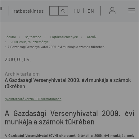
l-
Kereső
Iratbetekintés
HU
EN
t
Főoldal
Sajtószoba
Sajtóközlemények
Archív
2009-es sajtóközlemények
A Gazdasági Versenyhivatal 2009. évi munkája a számok tükrében
2010. 01. 04.
A Gazdasági Versenyhivatal 2009. évi munkája a számok
tükrében
Nyomtatható verzió PDF formátumban
A Gazdasági Versenyhivatal 2009. évi
munkája a számok tükrében
A Gazdasági Versenyhivatal (GVH) sikeresnek értékeli a 2009. évi munkáját, mely