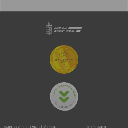
PIACI JELZÉSEKET VIZSGÁLÓ IRODA
GYORSLINKEK