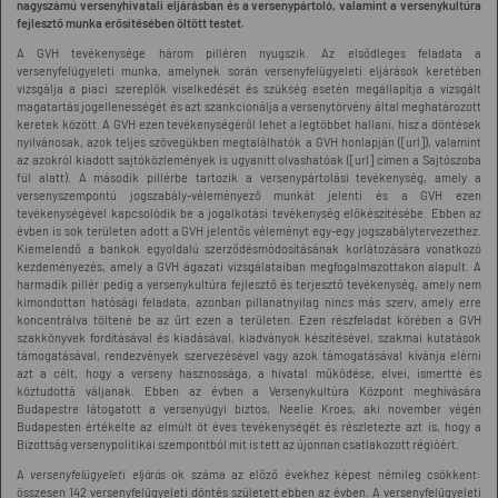
nagyszámú versenyhivatali eljárásban és a versenypártoló, valamint a versenykultúra
fejlesztő munka erősítésében öltött testet.
A GVH tevékenysége három pilléren nyugszik. Az elsődleges feladata a
versenyfelügyeleti munka, amelynek során versenyfelügyeleti eljárások keretében
vizsgálja a piaci szereplők viselkedését és szükség esetén megállapítja a vizsgált
magatartás jogellenességét és azt szankcionálja a versenytörvény által meghatározott
keretek között. A GVH ezen tevékenységéről lehet a legtöbbet hallani, hisz a döntések
nyilvánosak, azok teljes szövegükben megtalálhatók a GVH honlapján ([url]), valamint
az azokról kiadott sajtóközlemények is ugyanitt olvashatóak ([url] címen a Sajtószoba
fül alatt). A második pillérbe tartozik a versenypártolási tevékenység, amely a
versenyszempontú jogszabály-véleményező munkát jelenti és a GVH ezen
tevékenységével kapcsolódik be a jogalkotási tevékenység előkészítésébe. Ebben az
évben is sok területen adott a GVH jelentős véleményt egy-egy jogszabálytervezethez.
Kiemelendő a bankok egyoldalú szerződésmódosításának korlátozására vonatkozó
kezdeményezés, amely a GVH ágazati vizsgálataiban megfogalmazottakon alapult. A
harmadik pillér pedig a versenykultúra fejlesztő és terjesztő tevékenység, amely nem
kimondottan hatósági feladata, azonban pillanatnyilag nincs más szerv, amely erre
koncentrálva töltené be az űrt ezen a területen. Ezen részfeladat körében a GVH
szakkönyvek fordításával és kiadásával, kiadványok készítésével, szakmai kutatások
támogatásával, rendezvények szervezésével vagy azok támogatásával kívánja elérni
azt a célt, hogy a verseny hasznossága, a hivatal működése, elvei, ismertté és
köztudottá váljanak. Ebben az évben a Versenykultúra Központ meghívására
Budapestre látogatott a versenyügyi biztos, Neelie Kroes, aki november végén
Budapesten értékelte az elmúlt öt éves tevékenységét és részletezte azt is, hogy a
Bizottság versenypolitikai szempontból mit is tett az újonnan csatlakozott régióért.
A
versenyfelügyeleti eljárás
ok száma az előző évekhez képest némileg csökkent:
összesen 142 versenyfelügyeleti döntés született ebben az évben. A versenyfelügyeleti