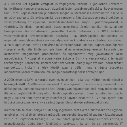
A 2009-ben két
ágazati vizsgálat
is véglegesen lezárult. A januárban közzétett,
bankváltással kapcsolatos ágazati vizsgálat legfontosabb megállapítása, hogy a hosszú
távú üzleti kapcsolatokban jelentősen megnő a szerződéses aszimmetria esélye a
pénzügyi szolgáltatók javára, ami káros a versenyre. A hatásosabb verseny érdekében a
versenyhatóság az egyoldalú szerződésmódosítások szigorú újraszabályozását, a
végtörlesztési díjak maximálását, összehasonlítható árinformációkat és az állami
támogatások hordozhatóságát javasolta. Ennek hatására - a GVH erőteljes
versenypártolási tevékenységének hatására - az Országgyűlés pontosította az
egyoldalú szerződésmódosítások szabályozását és korlátozta az előtörlesztési díjakat.
A 2009 áprilisában lezárul televíziós műsorszolgáltatási piaccal kapcsolatos ágazati
vizsgálat a digitális földfelszíni platformmal és a nézettségméréssel kapcsolatban
azonosított megoldandó problémákat és fogalmazott meg javaslatokat azok
megoldására. A vizsgálat eredményeire építve a GVH - a versenykultúra fejlesztő
tevékenysége keretében -konferenciát szervezett, amely nyílt szakmai párbeszédet
szándékozott indítani a felek között azzal a céllal, hogy a régóta esedékes
médiaszabályozási reform szakmai megalapozottságához is hozzájáruljon.
A 2009. évben a GVH - a korábbi évekhez hasonlóan - sikeresen védte meg döntéseit a
bíróságok előtt
. A 2009-es évben közel 70 ügy fejeződött be első- vagy másodfokon a
bíróságokon, jelenleg összesen közel 120 ügy van folyamatban első- vagy másodfokon,
illetve a Legfelsőbb Bíróság előtti felülvizsgálati szakban. Ennél azonban fontosabb,
hogy 2009-ben több olyan nagy jelentőségű ügyben született a GVH-nak igazat adó
bírósági döntés, melyek elvi - az adott ügyön túlmutató - jelentőséggel bírnak.
Kiemelkedő sikernek tartja a GVH hogy jogerősen pert nyert a biztosítókartell ügyben,
amelyet a hivatal történetének második legnagyobb összegű bírságának kiszabásával
zárt le. A Legfelsőbb Bíróság a GVH-nak adott igazat az országos útépítő kartell, a
nyugdíjbiztosító épületének felújítására szervezett kartell és az egyetemek IT