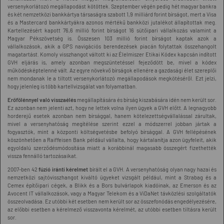
versenykorlátozó megállapodást kötöttek. Szeptember végén pedig hét magyar bankra
és két nemzetközi bankkártya társaságra szabott 1,9 milliárd forint bírságot, mert a Visa
és a Mastercard bankkártyákra azonos mértékű bankközi jutalékot állapítottak meg.
Kartellezésért kapott 76,6 millió forint bírságot 16 sütőipari vállalkozás valamint a
Magyar Pékszövetség is. Összesen 103 millió forint bírságot kaptak azok a
vállalkozások, akik a GPS navigációs berendezések piacán folytattak összehangolt
magatartást. Komoly visszhangot váltott ki az Élelmiszer Etikai Kódex kapcsán indított
GVH eljárás is, amely azonban megszüntetéssel fejeződött be, mivel a kódex
működésképtelenné vált. Az egyre növekvő bírságok ellenére a gazdasági élet szereplői
nem mondanak le a tiltott versenykorlátozó megállapodások megkötéséről. Ezt jelzi,
hogy jelenleg is több kartellvizsgálat van folyamatban.
Erőfölénnyel való visszaélés
megállapítására és bírság kiszabására idén nem került sor.
Ez azonban nem jelenti azt, hogy ne lettek volna ilyen ügyek a GVH előtt. A legnagyobb
horderejű esetek azonban nem bírsággal, hanem kötelezettségvállalással zárultak,
mivel a versenyhatóság megítélése szerint ezzel a módszerrel jobban jártak a
fogyasztók, mint a központi költségvetésbe befolyó bírsággal. A GVH fellépésének
köszönhetően a Raiffeisen Bank például vállalta, hogy kártalanítja azon ügyfeleit, akik
egyoldalú szerződésmódosítása miatt a korábbinál magasabb összegért fizethették
vissza fennálló tartozásaikat.
2007-ben 42
fúzió iránti kérelmet
bírált el a GVH. A versenyhatóság olyan nagy hazai és
nemzetközi sajtóvisszhangot kiváltó ügyeket vizsgált például, mint a Strabag és a
Cemex építőipari cégek, a Blikk és a Bors bulvárlapok kiadóinak, az Emerson és az
Avocent IT vállalkozások, vagy a Magyar Telekom és a ViDaNet távközlési szolgáltatók
összeolvadása. Ez utóbbi két esetben nem került sor az összefonódás engedélyezésére,
az előbbi esetben a kérelmező visszavonta kérelmét, az utóbbi esetben tiltásra került
sor.