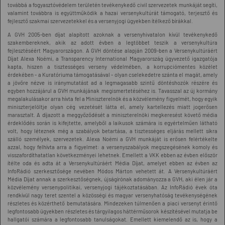
továbbá a fogyasztóvédelem területén tevékenykedő civil szervezetek munkáját segíti,
valamint továbbra is együttműködik a hazai versenykultúrát támogató, terjesztő és
fejlesztő szakmai szervezetekkel és a versenyjogi ügyekben ítélkező bírákkal.
A GVH 2005-ben díjat alapított azoknak a versenyhivatalon kívül tevékenykedő
szakembereknek, akik az adott évben a legtöbbet teszik a versenykultúra
fejlesztéséért Magyarországon. A GVH döntése alapján 2009-ben a Versenykultúráért
Díjat Alexa Noémi, a Transparency International Magyarország ügyvezető igazgatója
kapta, hiszen a tisztességes verseny védelmében, a korrupciómentes közélet
érdekében - a Kuratóriuma támogatásával - olyan cselekedetre szánta el magát, amely
a jövőre nézve is iránymutatást ad a legmagasabb szintű döntéshozók részére és
egyben hozzájárul a GVH munkájának megismertetéséhez is. Tavasszal az új kormány
megalakulásakor arra hívta fel a Miniszterelnök és a közvélemény figyelmét, hogy egyik
miniszterjelöltje olyan cég vezetését látta el, amely kartellezés miatt jogerősen
marasztalt. A díjazott a meggyőződését a miniszterelnöki megkeresést követő média
érdeklődés során is kifejtette, amelyből a laikusok számára is egyértelműen látható
volt, hogy léteznek még a szabályok betartása, a tisztességes eljárás mellett síkra
szálló személyek, szervezetek. Alexa Noémi a GVH munkáját is erősen felértékelte
azzal, hogy felhívta arra a figyelmet: a versenyszabályok megszegésének komoly és
visszafordíthatatlan következményei lehetnek. Emellett a VKK ebben az évben először
ítélte oda és adta át a Versenykultúráért Média Díjat, amelyet ebben az évben az
InfoRádió szerkesztősége nevében Módos Márton vehetett át. A Versenykultúráért
Média Díjat annak a szerkesztőségnek, újságírónak adományozza a GVH, aki élen jár a
közvélemény versenypolitikai, versenyjogi tájékoztatásában. Az InfoRádió évek óta
rendkívül nagy teret szentel a közösségi és magyar versenyhatóság tevékenységének
részletes és közérthető bemutatására. Mindezeken túlmenően a piaci versenyt érintő
legfontosabb ügyekben részletes és tárgyilagos háttérműsorok készítésével mutatja be
hallgatói számára a legfontosabb tanulságokat. Emellett kiemelendő az is, hogy a