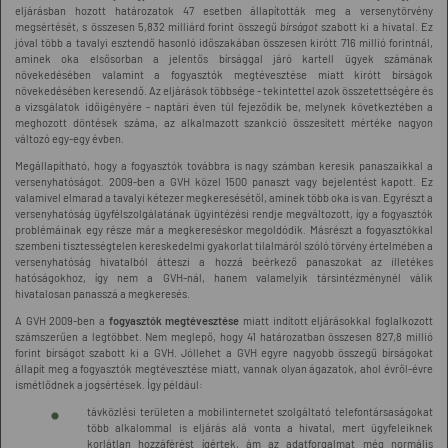
eljárásban hozott határozatok 47 esetben állapították meg a versenytörvény
megsértését, s összesen 5,832 milliárd forint összegű
bírságot
szabott ki a hivatal. Ez
jóval több a tavalyi esztendő hasonló időszakában összesen kirótt 716 millió forintnál,
aminek oka elsősorban a jelentős bírsággal járó kartell ügyek számának
növekedésében valamint a fogyasztók megtévesztése miatt kirótt bírságok
növekedésében keresendő. Az eljárások többsége - tekintettel azok összetettségére és
a vizsgálatok időigényére - naptári éven túl fejeződik be, melynek következtében a
meghozott döntések száma, az alkalmazott szankció összesített mértéke nagyon
változó egy-egy évben.
Megállapítható, hogy a fogyasztók továbbra is nagy számban keresik panaszaikkal a
versenyhatóságot. 2009-ben a GVH közel 1500 panaszt vagy bejelentést kapott. Ez
valamivel elmarad a tavalyi kétezer megkeresésétől, aminek több oka is van. Egyrészt a
versenyhatóság ügyfélszolgálatának ügyintézési rendje megváltozott, így a fogyasztók
problémáinak egy része már a megkereséskor megoldódik. Másrészt a fogyasztókkal
szembeni tisztességtelen kereskedelmi gyakorlat tilalmáról szóló törvény értelmében a
versenyhatóság hivatalból átteszi a hozzá beérkező panaszokat az illetékes
hatóságokhoz, így nem a GVH-nál, hanem valamelyik társintézménynél válik
hivatalosan panasszá a megkeresés.
A GVH 2009-ben a
fogyasztók megtévesztése
miatt indított eljárásokkal foglalkozott
számszerűen a legtöbbet. Nem meglepő, hogy 41 határozatban összesen 827,8 millió
forint bírságot szabott ki a GVH. Jóllehet a GVH egyre nagyobb összegű bírságokat
állapít meg a fogyasztók megtévesztése miatt, vannak olyan ágazatok, ahol évről-évre
ismétlődnek a jogsértések. Így például:
távközlési területen a mobilinternetet szolgáltató telefontársaságokat
több alkalommal is eljárás alá vonta a hivatal, mert ügyfeleiknek
korlátlan hozzáférést ígértek, ám az adatforgalmat még normális