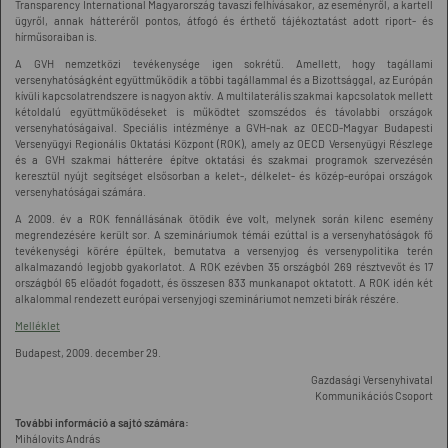
Transparency International Magyarország tavaszi felhívásakor, az eseményről, a kartell
ügyről, annak hátteréről pontos, átfogó és érthető tájékoztatást adott riport- és
hírműsoraiban is.
A GVH nemzetközi tevékenysége igen sokrétű. Amellett, hogy tagállami
versenyhatóságként együttműködik a többi tagállammal és a Bizottsággal, az Európán
kívüli kapcsolatrendszere is nagyon aktív. A multilaterális szakmai kapcsolatok mellett
kétoldalú együttműködéseket is működtet szomszédos és távolabbi országok
versenyhatóságaival. Speciális intézménye a GVH-nak az OECD-Magyar Budapesti
Versenyügyi Regionális Oktatási Központ (ROK), amely az OECD Versenyügyi Részlege
és a GVH szakmai hátterére építve oktatási és szakmai programok szervezésén
keresztül nyújt segítséget elsősorban a kelet-, délkelet- és közép-európai országok
versenyhatóságai számára.
A 2009. év a ROK fennállásának ötödik éve volt, melynek során kilenc esemény
megrendezésére került sor. A szemináriumok témái ezúttal is a versenyhatóságok fő
tevékenységi körére épültek, bemutatva a versenyjog és versenypolitika terén
alkalmazandó legjobb gyakorlatot. A ROK ezévben 35 országból 269 résztvevőt és 17
országból 65 előadót fogadott, és összesen 833 munkanapot oktatott. A ROK idén két
alkalommal rendezett európai versenyjogi szemináriumot nemzeti bírák részére.
Melléklet
Budapest, 2009. december 29.
Gazdasági Versenyhivatal
Kommunikációs Csoport
További információ a sajtó számára:
Mihálovits András