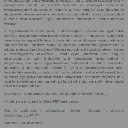
A médiaágazatban a hatékonyságot és fogyasztói jólétet szolgáló gazdasági verseny
érvényesülése mellett, az elérhető tartalmak és vélemények versenyének
(változatosságának) biztosítása is kívánatos. A témát körüljáró szekcióbeszélgetés
alapján e két cél és az ezekhez rendelt eszközök gondos áttekintése és összehangolása
a média szabályozásának egyik legnehezebb, mindazonáltal megkerülhetetlen
feladata.
A fogyasztóvédelmi aspektusokat, a tisztességtelen kereskedelmi gyakorlatok
kérdéseit vizsgáló kerekasztal beszélgetésben elhangzott, hogy a műsorszolgáltatók
szerepe kettős: egyrészt felületet biztosítanak más vállalkozások fogyasztókat célzó
tájékoztatásainak, másrészt maguk is folytatnak kereskedelmi gyakorlatokat. A
médiapiac alapvetően üdvözölendő fejlődése nagyobb teret biztosít az interaktivitásra,
a médiafogyasztók bevonására. Emiatt egyre jellemzőbb lesz, hogy a
műsorszolgáltatók saját felületükön saját kereskedelmi gyakorlataikkal is
megjelennek, ami újabb fogyasztóvédelmi problémákat és állami feladatokat
generálhat. A piaci szereplők részéről (a GVH a kötelezettségvállalással zárult
betelefonálós játékokat vizsgáló ügyeit pozitív példaként említetve) elhangzott, hogy
különösen egy ilyen dinamikusan változó környezetben szerencsés megoldás, ha a
saját hatásköreikben eljáró jogalkalmazó hatóságok a piaci szereplők helyes irányba
terelésére is törekednének.
A GVH ágazati vizsgálatának dokumentumai az alábbi linken érhetőek el:
itt
A konferencia programja letölthető PDF formátumban:
Piac és szabályozás a versenyképes médiáért - fókuszban a televíziós
műsorszolgáltatás
(2911 KB)
Budapest, 2009. november 6.