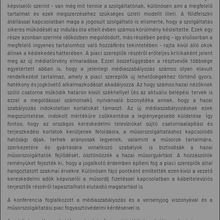
képviselői szerint - van még mit tennie a szolgáltatónak, különösen ami a megfelelő
tartalmat és ezek megszerzéséhez szükséges üzleti modellt illeti. A földfelszíni
átállással kapcsolatban maga a jogosult szolgáltató is elismerte, hogy a szolgáltatás
sikeres működését az indulás óta eltelt évben számos körülmény késleltette. Ezek egy
része azonban szerinte időközben megoldódott, más részében pedig - így elsősorban a
megfelelő ingyenes tartalomhoz való hozzáférés tekintetében - rajta kívül álló okok
állnak a késlekedés hátterében. A piaci szereplők részéről erőteljes kritikaként jelent
meg az új médiatörvény elmaradása. Ezzel összefüggésben a résztvevők többsége
egyetértett abban is, hogy a jelenlegi médiaszabályozás számos olyan elavult
rendelkezést tartalmaz, amely a piaci szereplők új lehetőségekhez történő gyors,
hatékony és jogkövető alkalmazkodását akadályozza. Az hogy számos hazai nézőknek
szóló csatorna működik határon kívüli székhellyel (és az aktuális belépési tervek is
ezzel a megoldással számolnak), nyilvánvaló bizonyítéka annak, hogy a hazai
szabályozás indokolatlan korlátokat támaszt. Az új médiaszabályozásnak ezek
megszüntetése, indokolt mértékűre csökkentése a leglényegesebb küldetése. Így
fontos, hogy az országos kereskedelmi televíziókat sújtó csatornaalapítási és
terjeszkedési korlátok kerüljenek feloldásra, a műsorszolgáltatáshoz kapcsolódó
hatósági díjak, terhek arányosak legyenek, valamint a műsorok tartalmára,
szerkezetére és gyártására vonatkozó szabályok is biztosítsák a hazai
műsorszolgáltatók fejlődését, ösztönözzék a hazai műsorgyártást. A hozzászólók
reményüket fejezték ki, hogy a jogalkotó érdemben építeni fog a piaci szereplők által
hangoztatott szakmai érvekre. Különösen fájó pontként említették ezen kívül a vezető
kereskedelmi adók képviselői a műsordíj fizetéssel kapcsolatban a kábeltelevíziós
terjesztők részéről tapasztalható elutasító magatartást is.
A konferencia foglalkozott a médiaszabályozás és a versenyjog viszonyával és a
műsorszolgáltatási piac fogyasztóvédelmi kérdéseivel is.