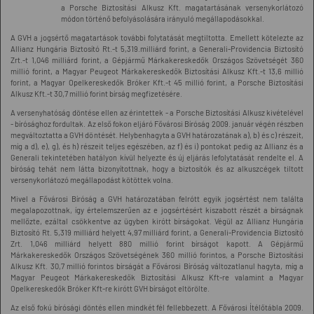
a Porsche Biztosítási Alkusz Kft. magatartásának versenykorlátozó
módon történő befolyásolására irányuló megállapodásokkal.
A GVH a jogsértő magatartások további folytatását megtiltotta. Emellett kötelezte az
Allianz Hungária Biztosító Rt.-t 5,319.milliárd forint, a Generali-Providencia Biztosító
Zrt.-t 1,046 milliárd forint, a Gépjármű Márkakereskedők Országos Szövetségét 360
millió forint, a Magyar Peugeot Márkakereskedők Biztosítási Alkusz Kft.-t 13,6 millió
forint, a Magyar Opelkereskedők Bróker Kft.-t 45 millió forint, a Porsche Biztosítási
Alkusz Kft.-t 30,7 millió forint bírság megfizetésére.
A versenyhatóság döntése ellen az érintettek - a Porsche Biztosítási Alkusz kivételével
- bírósághoz fordultak. Az első fokon eljáró Fővárosi Bíróság 2009. január végén részben
megváltoztatta a GVH döntését. Helybenhagyta a GVH határozatának a), b) és c) részeit,
míg a d), e), g), és h) részeit teljes egészében, az f) és i) pontokat pedig az Allianz és a
Generali tekintetében hatályon kívül helyezte és új eljárás lefolytatását rendelte el. A
bíróság tehát nem látta bizonyítottnak, hogy a biztosítók és az alkuszcégek tiltott
versenykorlátozó megállapodást kötöttek volna.
Mivel a Fővárosi Bíróság a GVH határozatában felrótt egyik jogsértést nem találta
megalapozottnak, így értelemszerűen az e jogsértésért kiszabott részét a bírságnak
mellőzte, ezáltal csökkentve az ügyben kirótt bírságokat. Végül az Allianz Hungária
Biztosító Rt. 5,319 milliárd helyett 4,97 milliárd forint, a Generali-Providencia Biztosító
Zrt. 1,046 milliárd helyett 880 millió forint bírságot kapott. A Gépjármű
Márkakereskedők Országos Szövetségének 360 millió forintos, a Porsche Biztosítási
Alkusz Kft. 30,7 millió forintos bírságát a Fővárosi Bíróság változatlanul hagyta, míg a
Magyar Peugeot Márkakereskedők Biztosítási Alkusz Kft-re valamint a Magyar
Opelkereskedők Bróker Kft-re kirótt GVH bírságot eltörölte.
Az első fokú bírósági döntés ellen mindkét fél fellebbezett. A Fővárosi Ítélőtábla 2009.