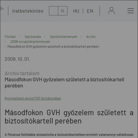
l-
Kereső
Iratbetekintés
HU
EN
t
Főoldal
Sajtószoba
Sajtóközlemények
Archív
2009-es sajtóközlemények
Másodfokon GVH győzelem született a biztosítókartell perében
2009. 10. 01.
Másodfokon GVH győzelem született a biztosítókartell
perében
Nyomtatható verzió PDF formátumban
Másodfokon GVH győzelem született a
biztosítókartell perében
A Fővárosi Ítélőtábla elutasította a biztosítókartellben érintett valamennyi vállalkozás