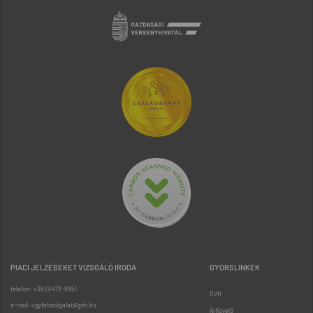
PIACI JELZÉSEKET VIZSGÁLÓ IRODA
GYORSLINKEK
telefon: +36 (1) 472-8851
GVH
e-mail: ugyfelszolgalat@gvh.hu
Árfigyelő