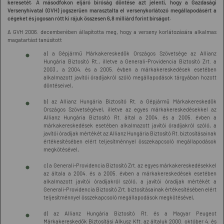
keresetét. A másodfokon eljáró bíróság döntése azt jelenti, hogy a Gazdasági
Versenyhivatal (GVH) jogszerűen marasztalta el versenykorlátozó megállapodásért a
cégeket és jogosan rótt ki rájuk összesen 6,8 milliárd forint bírságot.
A GVH 2006. decemberében állapította meg, hogy a verseny korlátozására alkalmas
magatartást tanúsított
a) a Gépjármű Márkakereskedők Országos Szövetsége az Allianz
Hungária Biztosító Rt., illetve a Generali-Providencia Biztosító Zrt. a
2003., a 2004. és a 2005. évben a márkakereskedések esetében
alkalmazott javítói óradíjakról szóló megállapodások tárgyában hozott
döntéseivel,
b) az Allianz Hungária Biztosító Rt. a Gépjármű Márkakereskedők
Országos Szövetségével, illetve az egyes márkakereskedésekkel az
Allianz Hungária Biztosító Rt. által a 2004. és a 2005. évben a
márkakereskedések esetében alkalmazott javítói óradíjakról szóló, a
javítói óradíjak mértékét az Allianz Hungária Biztosító Rt. biztosításainak
értékesítésében elért teljesítménnyel összekapcsoló megállapodások
megkötésével,
c) a Generali-Providencia Biztosító Zrt. az egyes márkakereskedésekkel
az általa a 2004. és a 2005. évben a márkakereskedések esetében
alkalmazott javítói óradíjakról szóló, a javítói óradíjak mértékét a
Generali-Providencia Biztosító Zrt. biztosításainak értékesítésében elért
teljesítménnyel összekapcsoló megállapodások megkötésével,
d) az Allianz Hungária Biztosító Rt. és a Magyar Peugeot
Márkakereskedők Biztosítási Alkusz Kft. az általuk 2000. október 4. és