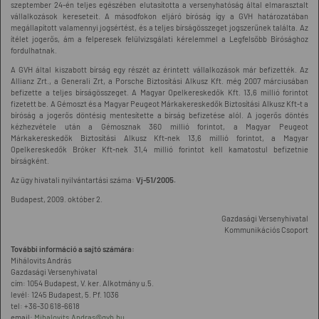
szeptember 24-én teljes egészében elutasította a versenyhatóság által elmarasztalt
vállalkozások kereseteit. A másodfokon eljáró bíróság így a GVH határozatában
megállapított valamennyi jogsértést, és a teljes bírságösszeget jogszerűnek találta. Az
ítélet jogerős, ám a felperesek felülvizsgálati kérelemmel a Legfelsőbb Bírósághoz
fordulhatnak.
A GVH által kiszabott bírság egy részét az érintett vállalkozások már befizették. Az
Allianz Zrt., a Generali Zrt, a Porsche Biztosítási Alkusz Kft. még 2007 márciusában
befizette a teljes bírságösszeget. A Magyar Opelkereskedők Kft. 13,6 millió forintot
fizetett be. A Gémoszt és a Magyar Peugeot Márkakereskedők Biztosítási Alkusz Kft-t a
bíróság a jogerős döntésig mentesítette a bírság befizetése alól. A jogerős döntés
kézhezvétele után a Gémosznak 360 millió forintot, a Magyar Peugeot
Márkakereskedők Biztosítási Alkusz Kft-nek 13,6 millió forintot, a Magyar
Opelkereskedők Bróker Kft-nek 31,4 millió forintot kell kamatostul befizetnie
bírságként.
Az ügy hivatali nyilvántartási száma:
Vj-51/2005.
Budapest, 2009. október 2.
Gazdasági Versenyhivatal
Kommunikációs Csoport
További információ a sajtó számára:
Mihálovits András
Gazdasági Versenyhivatal
cím: 1054 Budapest, V. ker. Alkotmány u.5.
levél: 1245 Budapest, 5. Pf. 1036
tel: +36-30 618-6618
email:
Mihalovits.Andras@gvh.hu