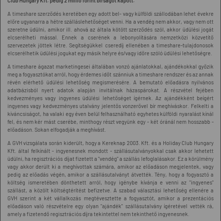
Club Hungary Kft. pedig 2 millió forint bírságot kapott.
A timeshare szerződés keretében egy adott bel- vagy külföldi szállodában lehet évekre
előre ugyanarra a hétre szálláslehetőséget venni. Ha a vendég nem akkor, vagy nem ott
szeretne üdülni, amikor ill. ahová az általa kötött szerződés szól, akkor üdülési jogát
elcserélheti mással. Ennek a cserének a lebonyolítására nemzetközi közvetítő
szervezetek jöttek létre. Segítségükkel cseredíj ellenében a timeshare-tulajdonosok
elcserélhetik üdülési jogukat egy másik helyre és/vagy időre szóló üdülési lehetőségre.
A timeshare ágazat marketingesei általában vonzó ajánlatokkal, ajándékokkal győzik
meg a fogyasztókat arról, hogy érdemes időt szánniuk a timeshare rendszer és az annak
révén elérhető üdülési lehetőség megismerésére. A bemutató előadásra nyilvános
adatbázisból nyert adatok alapján invitálnak házaspárokat. A részvétel fejében
kedvezményes vagy ingyenes üdülési lehetőséget ígérnek. Az ajándékként beígért
ingyenes vagy kedvezményes utalvány jelentős vonzerővel bír meghíváskor. Felkelti a
kíváncsiságot, ha valaki egy éven belül felhasználható egyhetes külföldi nyaralást kínál
fel, és nem kér mást cserébe, minthogy részt vegyünk egy - két óránál nem hosszabb -
előadáson. Sokan elfogadják a meghívást.
A GVH vizsgálata során kiderült, hogy a Kereknap 2003. Kft. és a Holiday Club Hungary
Kft. által felkínált - ingyenesnek mondott - szállásutalványokkal csak akkor lehetett
üdülni, ha regisztrációs díjat fizetett a "vendég" a szállás lefoglalásakor. Ez a körülmény
vagy akkor derült ki a meghívottak számára, amikor az előadáson megjelentek, vagy
pedig az előadás végén, amikor a szállásutalványt átvették. Tény, hogy a fogyasztó a
költség ismeretében dönthetett arról, hogy igénybe kívánja e venni az "ingyenes"
szállást, a közölt költségtérítést befizetve. A szabad választási lehetőség ellenére a
GVH szerint a két vállalkozás megtévesztette a fogyasztót, amikor a prezentációs
előadáson való részvételre egy olyan "ajándék" szállásutalvány ígéretével vették rá,
amely a fizetendő regisztrációs díjra tekintettel nem tekinthető ingyenesnek.