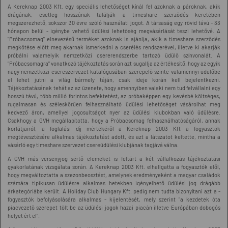
A Kereknap 2003 Kft. egy speciális lehetőséget kínál fel azoknak a pároknak, akik
drágának, esetleg hosszúnak találják a timeshare szerződés keretében
megszerezhető, sokszor 30 évre szóló használati jogot. A társaság egy rövid távú - 33
hónapon belül - igénybe vehető üdülési lehetőség megvásárlását teszi lehetővé. A
"Próbacsomag" elnevezésű terméket azoknak is ajánlja, akik a timeshare szerződés
megkötése előtt meg akarnak ismerkedni a cserélés rendszerével, illetve ki akarják
próbálni valamelyik nemzetközi csererendszerbe tartozó üdülő színvonalát. A
"Próbacsomagra" vonatkozó tájékoztatás során azt sugallja az értékesítő, hogy az egyik
nagy nemzetközi csereszervezet katalógusában szerepelő szinte valamennyi üdülőbe
el lehet jutni a világ bármely táján, csak ideje korán kell bejelentkezni.
Tájékoztatásának tehát az az üzenete, hogy amennyiben valaki nem tud felvállalni egy
hosszú távú, több millió forintos befektetést, az próbaképpen egy kevésbé költséges,
rugalmasan és széleskörűen felhasználható üdülési lehetőséget vásárolhat meg
kedvező áron, amellyel jogosultságot nyer az üdülési klubokban való üdülésre.
Csakhogy a GVH megállapította, hogy a Próbacsomag felhasználhatóságáról, annak
korlátjairól, a foglalási díj mértékéről a Kereknap 2003 Kft a fogyasztók
megtévesztésére alkalmas tájékoztatást adott, és azt a látszatot keltette, mintha a
vásárló egy timeshare szervezet csereüdülési klubjának tagjává válna.
A GVH más versenyjog sértő elemeket is feltárt a két vállalkozás tájékoztatási
gyakorlatának vizsgálata során. A Kereknap 2003 Kft. elhallgatta a fogyasztók elől,
hogy megváltoztatta a szezonbeosztást, amelynek eredményeként a magyar családok
számára tipikusan üdülésre alkalmas hetekben igényelhető üdülési jog drágább
árkategóriába került. A Holiday Club Hungary Kft. pedig nem tudta bizonyítani azt a -
fogyasztók befolyásolására alkalmas - kijelentését, mely szerint "a kezdetek óta
piacvezető szerepet tölt be az üdülési jogok hazai piacán illetve Európában dobogós
helyet ért el".