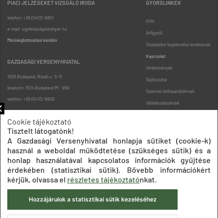
PIACI JELZÉSEKET VIZSGÁLÓ IRODA
GYORSLINKEK
telefon: +36 (1) 472-8851
GVH
e-mail: ugyfelszolgalat@gvh.hu
Árfigyelő
Minőségbiztosítási kérdőív
Visszaélés-bejelentési rendszerek
Kapcsolat
GAZDASÁGI VERSENYHIVATAL
Hirdetmények
1026 Budapest, Riadó u. 5-11.
Sajtószoba
levélcím: 1534 Budapest Pf.: 958
Szakmai felhasználóknak
telefon: +36 (1) 472-8900
Vállalkozásoknak
Fogyasztóknak
Cookie tájékoztató
Podcast
Tisztelt látogatónk!
Oldaltérkép
A Gazdasági Versenyhivatal honlapja sütiket (cookie-k)
használ a weboldal működtetése (szükséges sütik) és a
honlap használatával kapcsolatos információk gyűjtése
érdekében (statisztikai sütik). Bővebb információkért
kérjük, olvassa el
részletes tájékoztató
nkat.
Hozzájárulok a statisztikai sütik kezeléséhez
Impresszum
Adatkezelési tájékoztatók
Akadálymentesítési nyilatkozat
Közadatkereső
Süti beállítások
ÁSZF