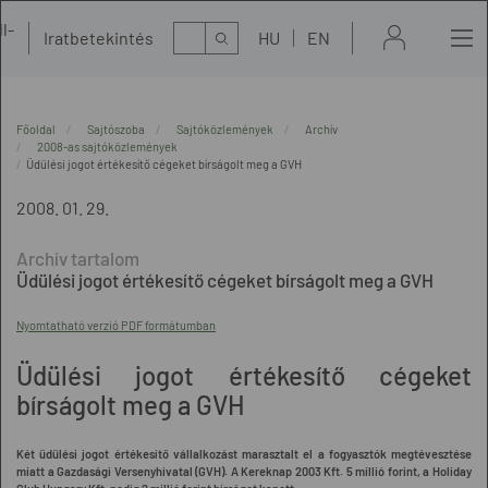
l-
Kereső
Iratbetekintés
HU
EN
t
Főoldal
Sajtószoba
Sajtóközlemények
Archív
2008-as sajtóközlemények
Üdülési jogot értékesítő cégeket bírságolt meg a GVH
2008. 01. 29.
Üdülési jogot értékesítő cégeket bírságolt meg a GVH
Nyomtatható verzió PDF formátumban
Üdülési jogot értékesítő cégeket
bírságolt meg a GVH
Két üdülési jogot értékesítő vállalkozást marasztalt el a fogyasztók megtévesztése
miatt a Gazdasági Versenyhivatal (GVH). A Kereknap 2003 Kft. 5 millió forint, a Holiday