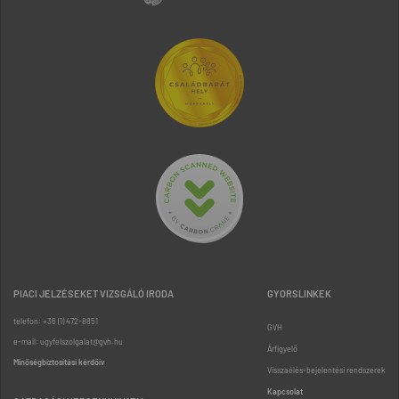
PIACI JELZÉSEKET VIZSGÁLÓ IRODA
GYORSLINKEK
telefon: +36 (1) 472-8851
GVH
e-mail: ugyfelszolgalat@gvh.hu
Árfigyelő
Minőségbiztosítási kérdőív
Visszaélés-bejelentési rendszerek
Kapcsolat