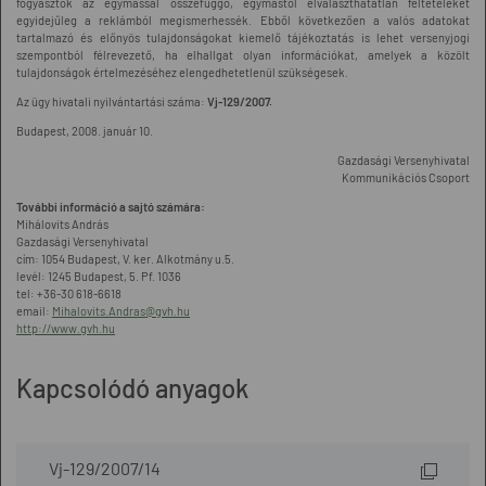
fogyasztók az egymással összefüggő, egymástól elválaszthatatlan feltételeket
egyidejűleg a reklámból megismerhessék. Ebből következően a valós adatokat
tartalmazó és előnyös tulajdonságokat kiemelő tájékoztatás is lehet versenyjogi
szempontból félrevezető, ha elhallgat olyan információkat, amelyek a közölt
tulajdonságok értelmezéséhez elengedhetetlenül szükségesek.
Az ügy hivatali nyilvántartási száma:
Vj-129/2007.
Budapest, 2008. január 10.
Gazdasági Versenyhivatal
Kommunikációs Csoport
További információ a sajtó számára:
Mihálovits András
Gazdasági Versenyhivatal
cím: 1054 Budapest, V. ker. Alkotmány u.5.
levél: 1245 Budapest, 5. Pf. 1036
tel: +36-30 618-6618
email:
Mihalovits.Andras@gvh.hu
http://www.gvh.hu
Kapcsolódó anyagok
Vj-129/2007/14