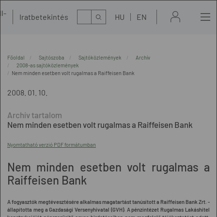
l-
Kereső
Iratbetekintés
HU
EN
t
Főoldal
Sajtószoba
Sajtóközlemények
Archív
2008-as sajtóközlemények
Nem minden esetben volt rugalmas a Raiffeisen Bank
2008. 01. 10.
Nem minden esetben volt rugalmas a Raiffeisen Bank
Nyomtatható verzió PDF formátumban
Nem minden esetben volt rugalmas a
Raiffeisen Bank
A fogyasztók megtévesztésére alkalmas magatartást tanúsított a Raiffeisen Bank Zrt. -
állapította meg a Gazdasági Versenyhivatal (GVH). A pénzintézet Rugalmas Lakáshitel