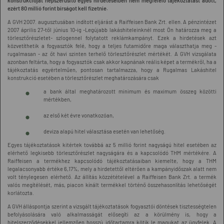
konstrukcióját népszerűsítő egyes hirdetéseiben nem megfelelő tájékoztatást adott,
ezért 80 millió forint bírságot kell fizetnie.
A GVH 2007. augusztusában indított eljárást a Raiffeisen Bank Zrt. ellen. A pénzintézet
2007 április 27-től június 10-ig -Legújabb lakáshiteleinknél most Ön határozza meg a
törlesztőrészletet- szlogennel folytatott reklámkampányt. Ezek a hirdetések azt
közvetíthetik a fogyasztók felé, hogy a teljes futamidőre maga választhatja meg -
rugalmasan - az őt havi szinten terhelő törlesztőrészlet mértékét. A GVH vizsgálata
azonban feltárta, hogy a fogyasztók csak akkor kapnának reális képet a termékről, ha a
tájékoztatás egyértelműen, pontosan tartalmazza, hogy a Rugalmas Lakáshitel
konstrukció esetében a törlesztőrészlet meghatározására csak
a bank által meghatározott minimum és maximum összeg közötti
mértékben,
az első két évre vonatkozóan,
deviza alapú hitel választása esetén van lehetőség.
Egyes tájékoztatások kitértek továbbá az 5 millió forint nagyságú hitel esetében az
elérhető legkisebb törlesztőrészlet nagyságára és a kapcsolódó THM mértékére. A
Raiffeisen a termékhez kapcsolódó tájékoztatásaiban kiemelte, hogy a THM
legalacsonyabb értéke 6,17%, mely a hirdetettől eltérően a kampányidőszak alatt nem
volt ténylegesen elérhető. Az állítás közzétételével a Raiffeisen Bank Zrt. a termék
valós megítélését, más, piacon kínált termékkel történő összehasonlítás lehetőségét
korlátozta.
A GVH álláspontja szerint a vizsgált tájékoztatások fogyasztói döntések tisztességtelen
befolyásolására való alkalmasságát elősegíti az a körülmény is, hogy a
hitelszerződésekkel jellemzően hosszú időtartamra kötik le magukat az ügyfelek. A