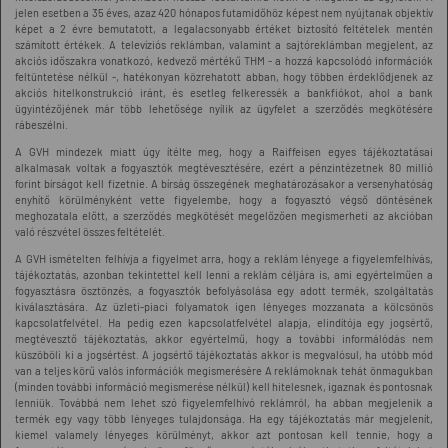
jelen esetben a 35 éves, azaz 420 hónapos futamidőhöz képest nem nyújtanak objektív
képet a 2 évre bemutatott, a legalacsonyabb értéket biztosító feltételek mentén
számított értékek. A televíziós reklámban, valamint a sajtóreklámban megjelent, az
akciós időszakra vonatkozó, kedvező mértékű THM - a hozzá kapcsolódó információk
feltüntetése nélkül -, hatékonyan közrehatott abban, hogy többen érdeklődjenek az
akciós hitelkonstrukció iránt, és esetleg felkeressék a bankfiókot, ahol a bank
ügyintézőjének már több lehetősége nyílik az ügyfelet a szerződés megkötésére
rábeszélni.
A GVH mindezek miatt úgy ítélte meg, hogy a Raiffeisen egyes tájékoztatásai
alkalmasak voltak a fogyasztók megtévesztésére, ezért a pénzintézetnek 80 millió
forint bírságot kell fizetnie. A bírság összegének meghatározásakor a versenyhatóság
enyhítő körülményként vette figyelembe, hogy a fogyasztó végső döntésének
meghozatala előtt, a szerződés megkötését megelőzően megismerheti az akcióban
való részvétel összes feltételét.
A GVH ismételten felhívja a figyelmet arra, hogy a reklám lényege a figyelemfelhívás,
tájékoztatás, azonban tekintettel kell lenni a reklám céljára is, ami egyértelműen a
fogyasztásra ösztönzés, a fogyasztók befolyásolása egy adott termék, szolgáltatás
kiválasztására. Az üzleti-piaci folyamatok igen lényeges mozzanata a kölcsönös
kapcsolatfelvétel. Ha pedig ezen kapcsolatfelvétel alapja, elindítója egy jogsértő,
megtévesztő tájékoztatás, akkor egyértelmű, hogy a további informálódás nem
küszöböli ki a jogsértést. A jogsértő tájékoztatás akkor is megvalósul, ha utóbb mód
van a teljes körű valós információk megismerésére A reklámoknak tehát önmagukban
(minden további információ megismerése nélkül) kell hitelesnek, igaznak és pontosnak
lenniük. Továbbá nem lehet szó figyelemfelhívó reklámról, ha abban megjelenik a
termék egy vagy több lényeges tulajdonsága. Ha egy tájékoztatás már megjelenít,
kiemel valamely lényeges körülményt, akkor azt pontosan kell tennie, hogy a